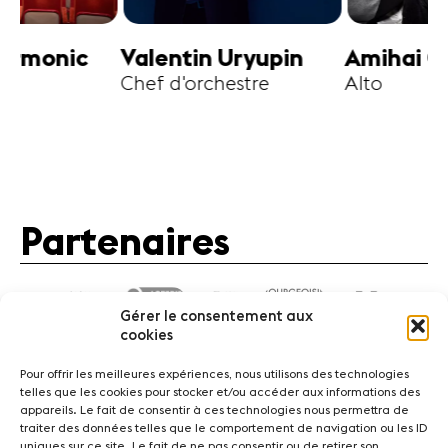
harmonic
Valentin Uryupin
Amihai G
Chef d'orchestre
Alto
Partenaires
Gérer le consentement aux
cookies
Pour offrir les meilleures expériences, nous utilisons des technologies
telles que les cookies pour stocker et/ou accéder aux informations des
appareils. Le fait de consentir à ces technologies nous permettra de
traiter des données telles que le comportement de navigation ou les ID
Actualités
Concerts
Bénévoles
Médiation
uniques sur ce site. Le fait de ne pas consentir ou de retirer son