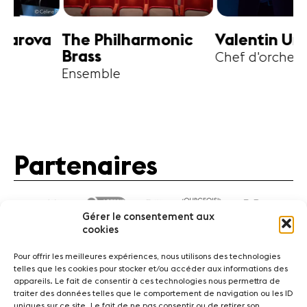
harmonic
Valentin Uryupin
Amihai G
Chef d'orchestre
Alto
Partenaires
Gérer le consentement aux
cookies
Pour offrir les meilleures expériences, nous utilisons des technologies
telles que les cookies pour stocker et/ou accéder aux informations des
appareils. Le fait de consentir à ces technologies nous permettra de
traiter des données telles que le comportement de navigation ou les ID
Actualités
Concerts
Bénévoles
Médiation
uniques sur ce site. Le fait de ne pas consentir ou de retirer son