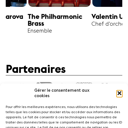
harmonic
Valentin Uryupin
Amihai G
Chef d'orchestre
Alto
Partenaires
Gérer le consentement aux
cookies
Pour offrir les meilleures expériences, nous utilisons des technologies
telles que les cookies pour stocker et/ou accéder aux informations des
appareils. Le fait de consentir à ces technologies nous permettra de
traiter des données telles que le comportement de navigation ou les ID
Actualités
Concerts
Bénévoles
Médiation
uniques sur ce site. Le fait de ne pas consentir ou de retirer son