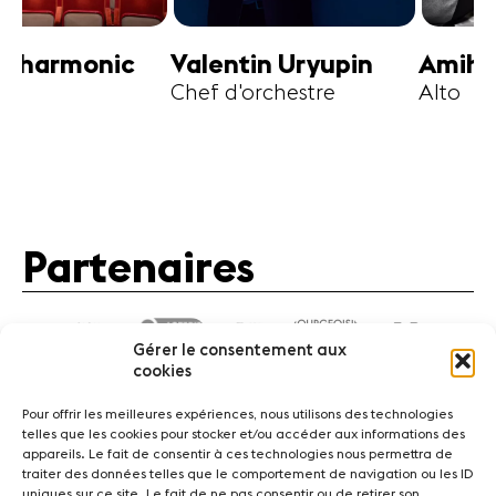
harmonic
Valentin Uryupin
Amihai G
Chef d'orchestre
Alto
Partenaires
Gérer le consentement aux
cookies
Pour offrir les meilleures expériences, nous utilisons des technologies
telles que les cookies pour stocker et/ou accéder aux informations des
appareils. Le fait de consentir à ces technologies nous permettra de
traiter des données telles que le comportement de navigation ou les ID
Actualités
Concerts
Bénévoles
Médiation
uniques sur ce site. Le fait de ne pas consentir ou de retirer son