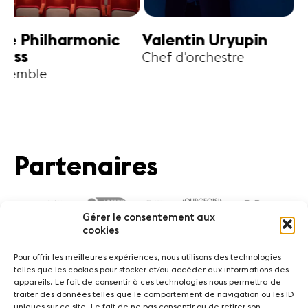
harmonic
Valentin Uryupin
Amihai G
Chef d'orchestre
Alto
Partenaires
Gérer le consentement aux
cookies
Pour offrir les meilleures expériences, nous utilisons des technologies
telles que les cookies pour stocker et/ou accéder aux informations des
appareils. Le fait de consentir à ces technologies nous permettra de
traiter des données telles que le comportement de navigation ou les ID
Actualités
Concerts
Bénévoles
Médiation
uniques sur ce site. Le fait de ne pas consentir ou de retirer son