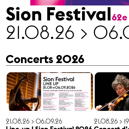
Sion Festival
62e
Médias
21.08.26 > 06.
Revue
de
presse
Emplois
Concerts 2026
A propos
Mentions
légales
Contact
21.08.26 > 06.09.26
21.08.26 > 