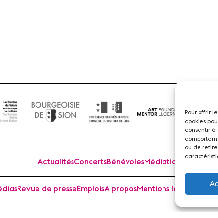
Flûte
Pour offrir 
cookies pou
consentir à
comportemen
ou de retire
caractéristi
Actualités
Concerts
Bénévoles
Médiation
Ac
dias
Revue de presse
Emplois
A propos
Mentions légales
Cont