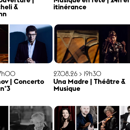
ouverture |
Musique en fête | 24h e
heli &
itinérance
hn
17h00
27.08.26 > 19h30
ov | Concerto
Una Madre | Théâtre &
 n°3
Musique