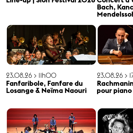
Line-up | Sion Festival 2026
Concert d'
Bach, Kanc
Mendelsso
23.08.26 > 11h00
23.08.26 > 
Fanfaribole, Fanfare du
Rachmanin
Losange & Neïma Naouri
pour piano