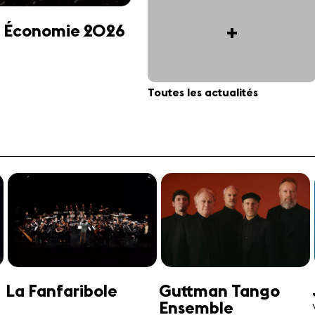
+
 et Économie 2026
Toutes les actualités
Jonathan Swensen
José-Daniel
Castellon
Violoncelle