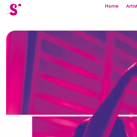
cat-festi
Home
Artis
Sion
Festival
Actualités
Concerts
Bénévoles