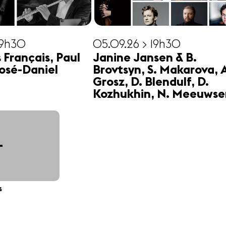
19h30
05.09.26 > 19h30
s Français, Paul
Janine Jansen & B.
osé-Daniel
Brovtsyn, S. Makarova, 
Grosz, D. Blendulf, D.
Kozhukhin, N. Meeuwse
+
s