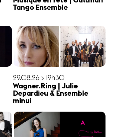
n
Musique en fête | Guttman
Tango Ensemble
29.08.26 > 19h30
Wagner.Ring | Julie
Depardieu & Ensemble
minui