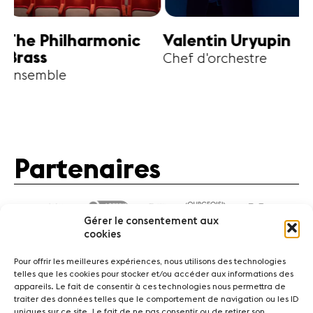
harmonic
Valentin Uryupin
Amihai G
Chef d'orchestre
Alto
Partenaires
Gérer le consentement aux
cookies
Pour offrir les meilleures expériences, nous utilisons des technologies
telles que les cookies pour stocker et/ou accéder aux informations des
appareils. Le fait de consentir à ces technologies nous permettra de
traiter des données telles que le comportement de navigation ou les ID
Actualités
Concerts
Bénévoles
Médiation
uniques sur ce site. Le fait de ne pas consentir ou de retirer son