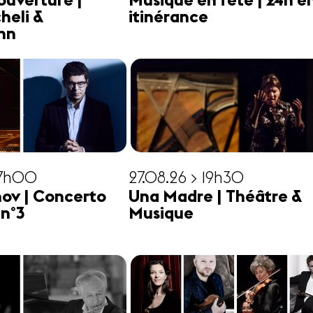
ouverture |
Musique en fête | 24h e
heli &
itinérance
hn
17h00
27.08.26 > 19h30
ov | Concerto
Una Madre | Théâtre &
 n°3
Musique