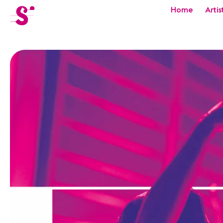
cat-festi
Home
Artis
Sion
Festival
Actualités
Concerts
Bénévoles