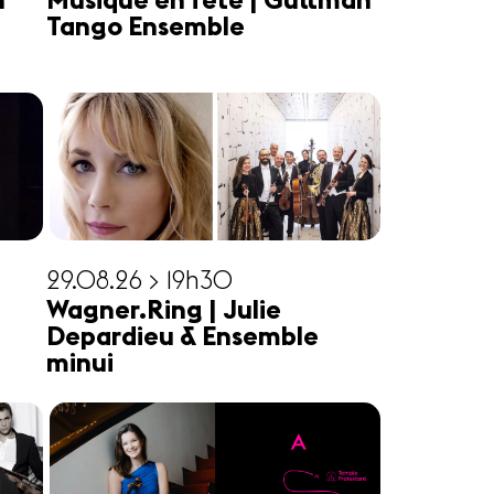
n
Musique en fête | Guttman
Tango Ensemble
29.08.26 > 19h30
Wagner.Ring | Julie
Depardieu & Ensemble
minui