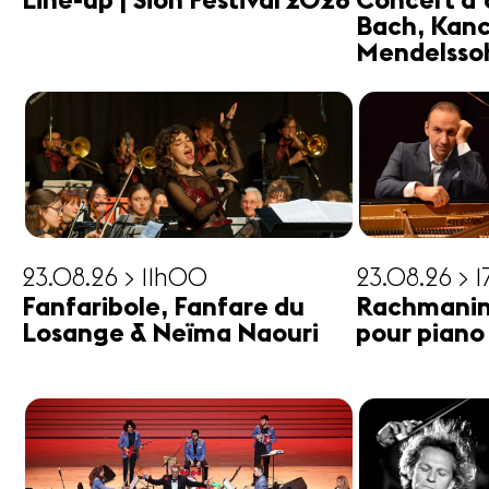
Line-up | Sion Festival 2026
Concert d'
Bach, Kanc
Mendelsso
23.08.26 > 11h00
23.08.26 > 
Fanfaribole, Fanfare du
Rachmanin
Losange & Neïma Naouri
pour piano