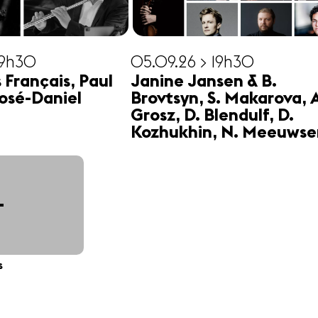
19h30
05.09.26 > 19h30
s Français, Paul
Janine Jansen & B.
osé-Daniel
Brovtsyn, S. Makarova, 
Grosz, D. Blendulf, D.
Kozhukhin, N. Meeuwse
+
s