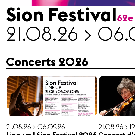
Sion Festival
62e
Médias
21.08.26 > 06.
Revue
de
presse
Emplois
Concerts 2026
A propos
Mentions
légales
Contact
21.08.26 > 06.09.26
21.08.26 > 