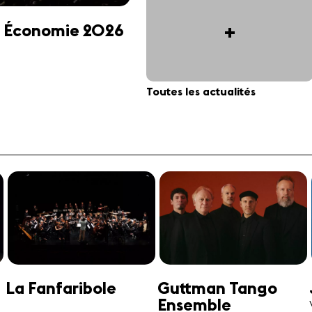
+
 et Économie 2026
Toutes les actualités
Jonathan Swensen
José-Daniel
Castellon
Violoncelle