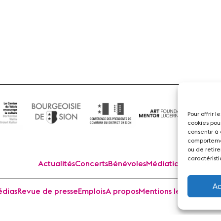
Flûte
Pour offrir 
cookies pou
consentir à
comportemen
ou de retire
caractéristi
Actualités
Concerts
Bénévoles
Médiation
Ac
dias
Revue de presse
Emplois
A propos
Mentions légales
Cont