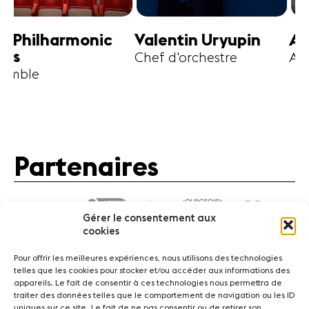
harmonic
Valentin Uryupin
Amihai G
Chef d'orchestre
Alto
Partenaires
Gérer le consentement aux
cookies
Pour offrir les meilleures expériences, nous utilisons des technologies
telles que les cookies pour stocker et/ou accéder aux informations des
appareils. Le fait de consentir à ces technologies nous permettra de
traiter des données telles que le comportement de navigation ou les ID
Actualités
Concerts
Bénévoles
Médiation
uniques sur ce site. Le fait de ne pas consentir ou de retirer son