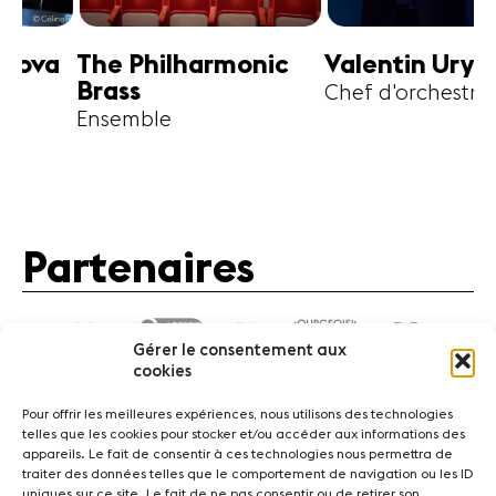
harmonic
Valentin Uryupin
Amihai G
Chef d'orchestre
Alto
Partenaires
Gérer le consentement aux
cookies
Pour offrir les meilleures expériences, nous utilisons des technologies
telles que les cookies pour stocker et/ou accéder aux informations des
appareils. Le fait de consentir à ces technologies nous permettra de
traiter des données telles que le comportement de navigation ou les ID
Actualités
Concerts
Bénévoles
Médiation
uniques sur ce site. Le fait de ne pas consentir ou de retirer son