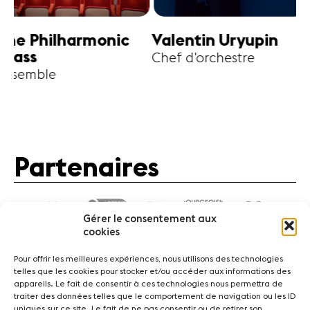
harmonic
Valentin Uryupin
Amihai G
Chef d'orchestre
Alto
Partenaires
Gérer le consentement aux
cookies
Pour offrir les meilleures expériences, nous utilisons des technologies
telles que les cookies pour stocker et/ou accéder aux informations des
appareils. Le fait de consentir à ces technologies nous permettra de
traiter des données telles que le comportement de navigation ou les ID
Actualités
Concerts
Bénévoles
Médiation
uniques sur ce site. Le fait de ne pas consentir ou de retirer son