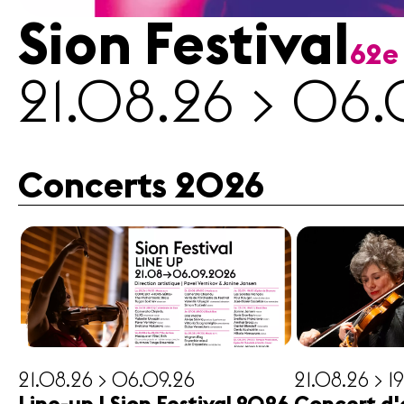
Sion Festival
62e
Médias
21.08.26 > 06.
Revue
de
presse
Emplois
Concerts 2026
A propos
Mentions
légales
Contact
21.08.26 > 06.09.26
21.08.26 > 