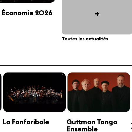
+
 et Économie 2026
Toutes les actualités
Jonathan Swensen
José-Daniel
Castellon
Violoncelle