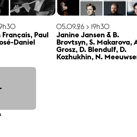
19h30
05.09.26 > 19h30
s Français, Paul
Janine Jansen & B.
osé-Daniel
Brovtsyn, S. Makarova, 
Grosz, D. Blendulf, D.
Kozhukhin, N. Meeuwse
+
s