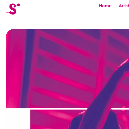
cat-festi
Home
Artis
Sion
Festival
Actualités
Concerts
Bénévoles