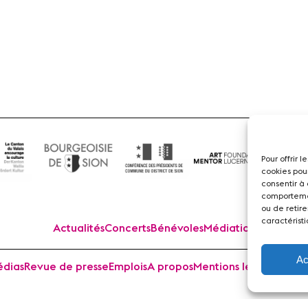
Flûte
Pour offrir 
cookies pou
consentir à
comportemen
ou de retire
caractéristi
Actualités
Concerts
Bénévoles
Médiation
Ac
dias
Revue de presse
Emplois
A propos
Mentions légales
Cont