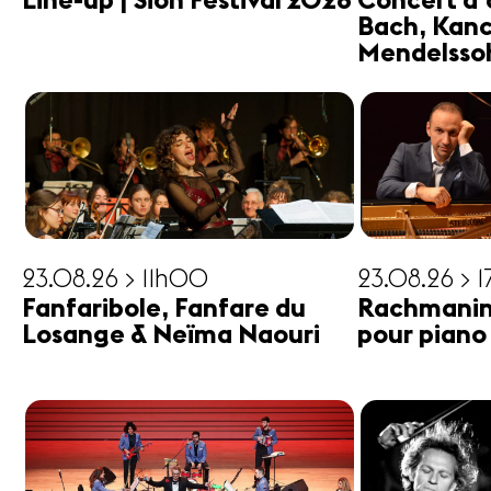
Line-up | Sion Festival 2026
Concert d'
Bach, Kanc
Mendelsso
23.08.26 > 11h00
23.08.26 > 
Fanfaribole, Fanfare du
Rachmanin
Losange & Neïma Naouri
pour piano