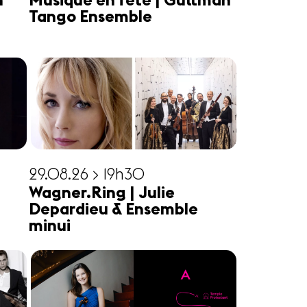
n
Musique en fête | Guttman
Tango Ensemble
29.08.26 > 19h30
Wagner.Ring | Julie
Depardieu & Ensemble
minui