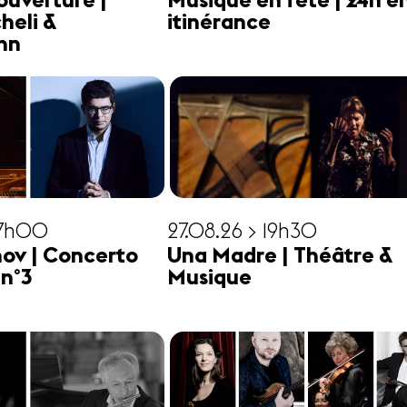
ouverture |
Musique en fête | 24h e
heli &
itinérance
hn
17h00
27.08.26 > 19h30
ov | Concerto
Una Madre | Théâtre &
 n°3
Musique