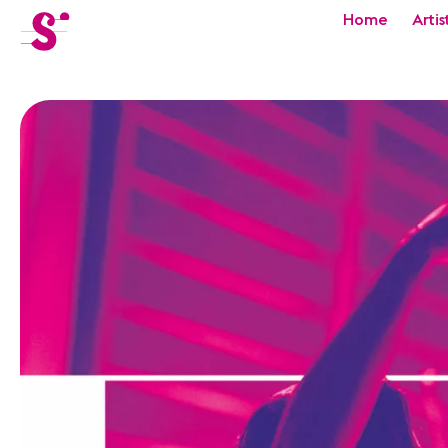
cat-festi
Home
Artis
Sion
Festival
Actualités
Concerts
Bénévoles