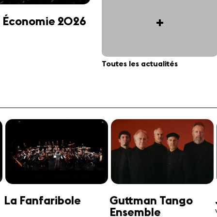
+
 et Économie 2026
Toutes les actualités
Jonathan Swensen
José-Daniel
Castellon
Violoncelle