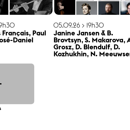
19h30
05.09.26 > 19h30
s Français, Paul
Janine Jansen & B.
osé-Daniel
Brovtsyn, S. Makarova, 
Grosz, D. Blendulf, D.
Kozhukhin, N. Meeuwse
+
s