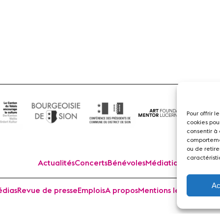
Flûte
Pour offrir 
cookies pou
consentir à
comportemen
ou de retire
caractéristi
Actualités
Concerts
Bénévoles
Médiation
Ac
dias
Revue de presse
Emplois
A propos
Mentions légales
Cont