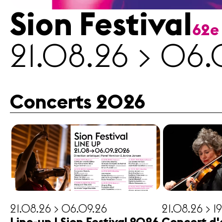
Sion Festival
62e
Médias
21.08.26 > 06.
Revue
de
presse
Emplois
Concerts 2026
A propos
Mentions
légales
Contact
21.08.26 > 06.09.26
21.08.26 > 