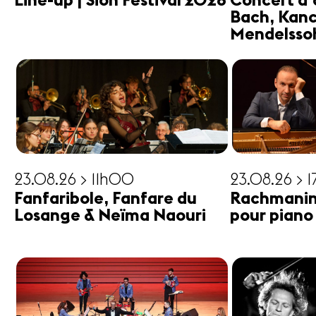
Line-up | Sion Festival 2026
Concert d'
Bach, Kanc
Mendelsso
23.08.26 > 11h00
23.08.26 > 
Fanfaribole, Fanfare du
Rachmanin
Losange & Neïma Naouri
pour piano