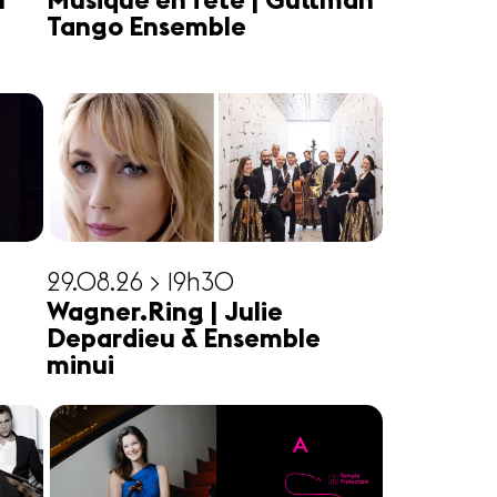
n
Musique en fête | Guttman
Tango Ensemble
29.08.26 > 19h30
Wagner.Ring | Julie
Depardieu & Ensemble
minui