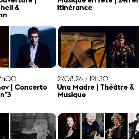
ouverture |
Musique en fête | 24h e
heli &
itinérance
hn
17h00
27.08.26 > 19h30
ov | Concerto
Una Madre | Théâtre &
 n°3
Musique