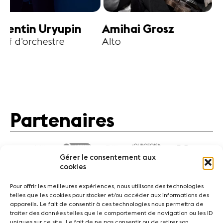
n Uryupin
Amihai Grosz
Boris B
chestre
Alto
Violon
Partenaires
Gérer le consentement aux
cookies
Pour offrir les meilleures expériences, nous utilisons des technologies
telles que les cookies pour stocker et/ou accéder aux informations des
appareils. Le fait de consentir à ces technologies nous permettra de
traiter des données telles que le comportement de navigation ou les ID
Actualités
Concerts
Bénévoles
Médiation
uniques sur ce site. Le fait de ne pas consentir ou de retirer son