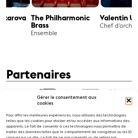
harmonic
Valentin Uryupin
Amihai G
Chef d'orchestre
Alto
Partenaires
Gérer le consentement aux
cookies
Pour offrir les meilleures expériences, nous utilisons des technologies
telles que les cookies pour stocker et/ou accéder aux informations des
appareils. Le fait de consentir à ces technologies nous permettra de
traiter des données telles que le comportement de navigation ou les ID
Actualités
Concerts
Bénévoles
Médiation
uniques sur ce site. Le fait de ne pas consentir ou de retirer son