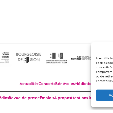
Flûte
Pour offrir 
cookies pou
consentir à
comportemen
ou de retire
caractéristi
Actualités
Concerts
Bénévoles
Médiation
Ac
dias
Revue de presse
Emplois
A propos
Mentions légales
Cont