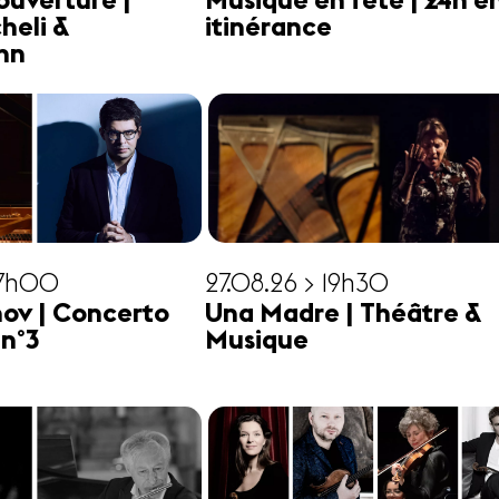
ouverture |
Musique en fête | 24h e
heli &
itinérance
hn
17h00
27.08.26 > 19h30
ov | Concerto
Una Madre | Théâtre &
 n°3
Musique