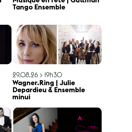
n
Musique en fête | Guttman
Tango Ensemble
29.08.26 > 19h30
Wagner.Ring | Julie
Depardieu & Ensemble
minui