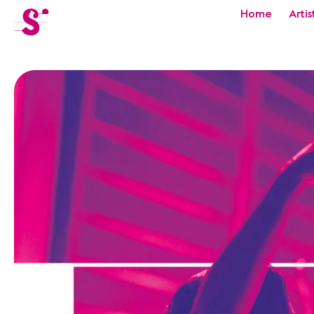
cat-festi
Home
Artis
Sion
Festival
Actualités
Concerts
Bénévoles