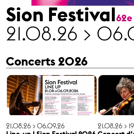
Sion Festival
62e
Médias
21.08.26 > 06.
Revue
de
presse
Emplois
Concerts 2026
A propos
Mentions
légales
Contact
21.08.26 > 06.09.26
21.08.26 > 