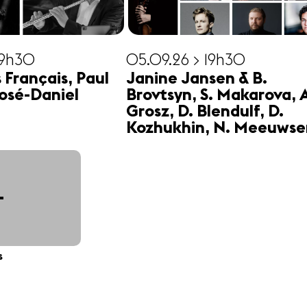
19h30
05.09.26 > 19h30
s Français, Paul
Janine Jansen & B.
osé-Daniel
Brovtsyn, S. Makarova, 
Grosz, D. Blendulf, D.
Kozhukhin, N. Meeuwse
+
s