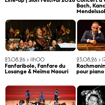
Line-up | Sion Festival 2026
Concert d'
Bach, Kanc
Mendelsso
23.08.26 > 11h00
23.08.26 > 
Fanfaribole, Fanfare du
Rachmanin
Losange & Neïma Naouri
pour piano