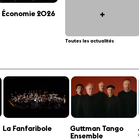
+
 et Économie 2026
Toutes les actualités
Jonathan Swensen
José-Daniel
Castellon
Violoncelle