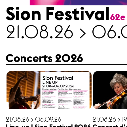
Sion Festival
62e
Médias
21.08.26 > 06.
Revue
de
presse
Emplois
Concerts 2026
A propos
Mentions
légales
Contact
21.08.26 > 06.09.26
21.08.26 > 