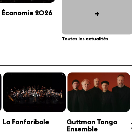
+
 et Économie 2026
Toutes les actualités
Jonathan Swensen
José-Daniel
Castellon
Violoncelle