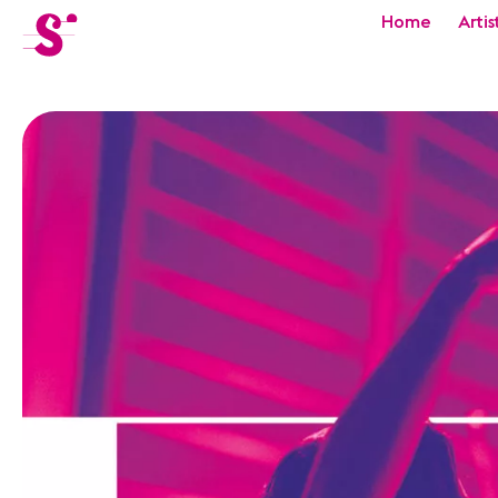
cat-festi
Home
Artis
Sion
Festival
Actualités
Concerts
Bénévoles