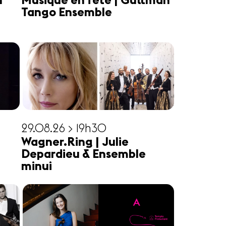
n
Musique en fête | Guttman
Tango Ensemble
29.08.26 > 19h30
Wagner.Ring | Julie
Depardieu & Ensemble
minui