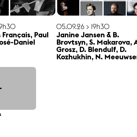
19h30
05.09.26 > 19h30
s Français, Paul
Janine Jansen & B.
osé-Daniel
Brovtsyn, S. Makarova, 
Grosz, D. Blendulf, D.
Kozhukhin, N. Meeuwse
+
s