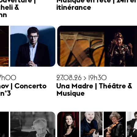
ouverture |
Musique en fête | 24h e
heli &
itinérance
hn
17h00
27.08.26 > 19h30
ov | Concerto
Una Madre | Théâtre &
 n°3
Musique