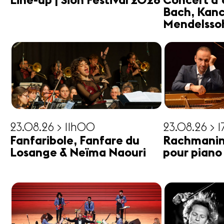
Line-up | Sion Festival 2026
Concert d'
Bach, Kanc
Mendelsso
23.08.26 > 11h00
23.08.26 > 
Fanfaribole, Fanfare du
Rachmanin
Losange & Neïma Naouri
pour piano