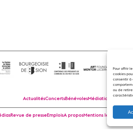
Flûte
Pour offrir 
cookies pou
consentir à
comportemen
ou de retire
caractéristi
Actualités
Concerts
Bénévoles
Médiation
Ac
dias
Revue de presse
Emplois
A propos
Mentions légales
Cont