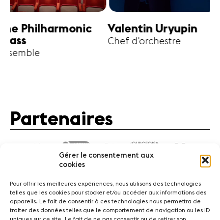
harmonic
Valentin Uryupin
Amihai G
Chef d'orchestre
Alto
Partenaires
Gérer le consentement aux
cookies
Pour offrir les meilleures expériences, nous utilisons des technologies
telles que les cookies pour stocker et/ou accéder aux informations des
appareils. Le fait de consentir à ces technologies nous permettra de
traiter des données telles que le comportement de navigation ou les ID
Actualités
Concerts
Bénévoles
Médiation
uniques sur ce site. Le fait de ne pas consentir ou de retirer son