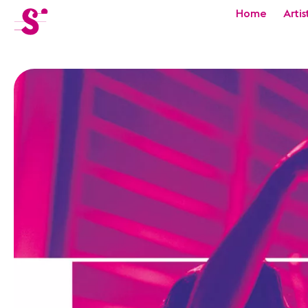
cat-festi
Home
Artis
Sion
Festival
Actualités
Concerts
Bénévoles