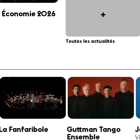
+
 et Économie 2026
Toutes les actualités
Jonathan Swensen
José-Daniel
Castellon
Violoncelle