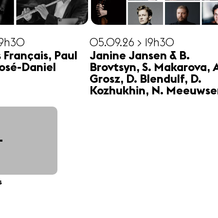
19h30
05.09.26 > 19h30
s Français, Paul
Janine Jansen & B.
osé-Daniel
Brovtsyn, S. Makarova, 
Grosz, D. Blendulf, D.
Kozhukhin, N. Meeuwse
+
s