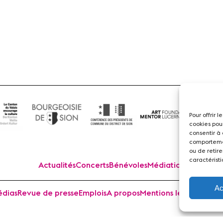
Flûte
Pour offrir 
cookies pou
consentir à
comportemen
ou de retire
caractéristi
Actualités
Concerts
Bénévoles
Médiation
Ac
dias
Revue de presse
Emplois
A propos
Mentions légales
Cont