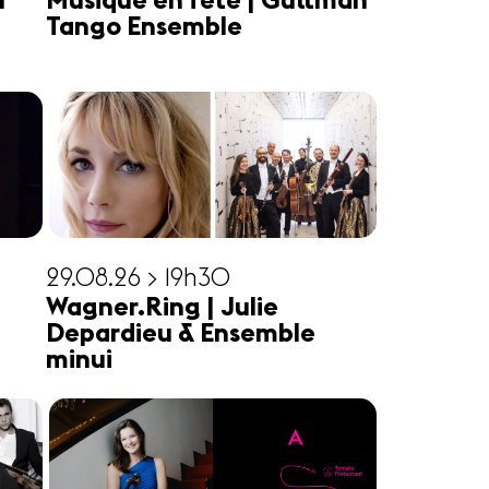
n
Musique en fête | Guttman
Tango Ensemble
29.08.26 > 19h30
Wagner.Ring | Julie
Depardieu & Ensemble
minui