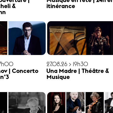
ouverture |
Musique en fête | 24h e
heli &
itinérance
hn
17h00
27.08.26 > 19h30
ov | Concerto
Una Madre | Théâtre &
 n°3
Musique