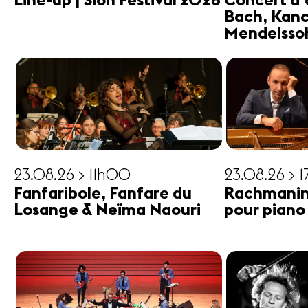
Line-up | Sion Festival 2026
Concert d'
Bach, Kanc
Mendelsso
23.08.26 > 11h00
23.08.26 > 
Fanfaribole, Fanfare du
Rachmanin
Losange & Neïma Naouri
pour piano