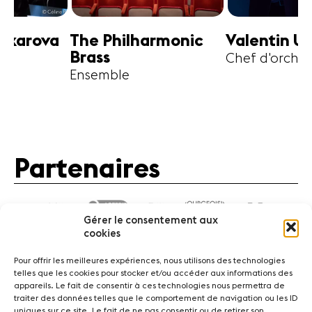
harmonic
Valentin Uryupin
Amihai G
Chef d'orchestre
Alto
Partenaires
Gérer le consentement aux
cookies
Pour offrir les meilleures expériences, nous utilisons des technologies
telles que les cookies pour stocker et/ou accéder aux informations des
appareils. Le fait de consentir à ces technologies nous permettra de
traiter des données telles que le comportement de navigation ou les ID
Actualités
Concerts
Bénévoles
Médiation
uniques sur ce site. Le fait de ne pas consentir ou de retirer son