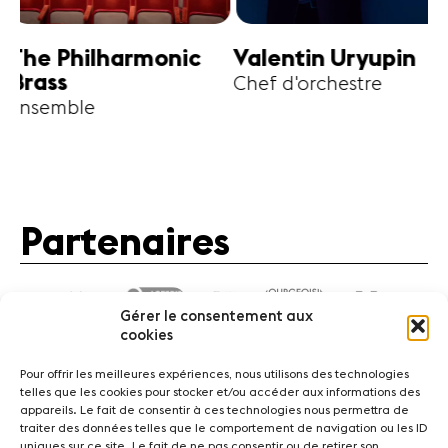
harmonic
Valentin Uryupin
Amihai G
Chef d'orchestre
Alto
Partenaires
Gérer le consentement aux
cookies
Pour offrir les meilleures expériences, nous utilisons des technologies
telles que les cookies pour stocker et/ou accéder aux informations des
appareils. Le fait de consentir à ces technologies nous permettra de
traiter des données telles que le comportement de navigation ou les ID
Actualités
Concerts
Bénévoles
Médiation
uniques sur ce site. Le fait de ne pas consentir ou de retirer son