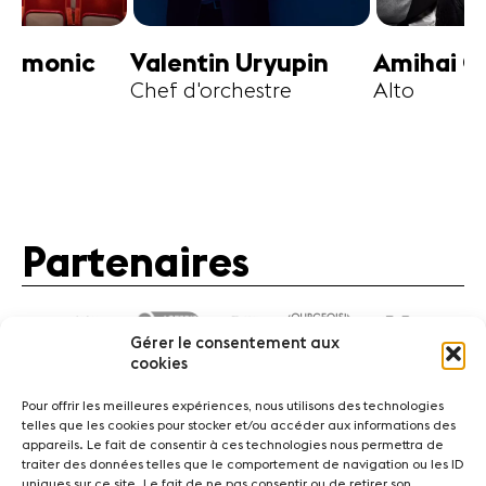
ntin Uryupin
Amihai Grosz
Boris
d'orchestre
Alto
Violo
Partenaires
Gérer le consentement aux
cookies
Pour offrir les meilleures expériences, nous utilisons des technologies
telles que les cookies pour stocker et/ou accéder aux informations des
appareils. Le fait de consentir à ces technologies nous permettra de
traiter des données telles que le comportement de navigation ou les ID
Actualités
Concerts
Bénévoles
Médiation
uniques sur ce site. Le fait de ne pas consentir ou de retirer son