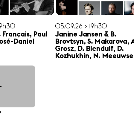
19h30
05.09.26 > 19h30
s Français, Paul
Janine Jansen & B.
osé-Daniel
Brovtsyn, S. Makarova, 
Grosz, D. Blendulf, D.
Kozhukhin, N. Meeuwse
+
s