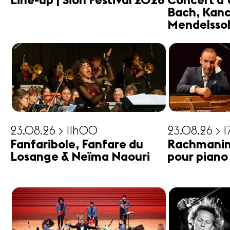
Line-up | Sion Festival 2026
Concert d'
Bach, Kanc
Mendelsso
23.08.26 > 11h00
23.08.26 > 
Fanfaribole, Fanfare du
Rachmanin
Losange & Neïma Naouri
pour piano