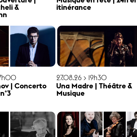
ouverture |
Musique en fête | 24h e
heli &
itinérance
hn
17h00
27.08.26 > 19h30
ov | Concerto
Una Madre | Théâtre &
 n°3
Musique