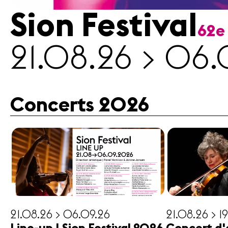
Sion Festival
62e
Médias
21.08.26 > 06.
Revue
de
presse
Emplois
Concerts 2026
A propos
Mentions
légales
Contact
21.08.26 > 06.09.26
21.08.26 > 