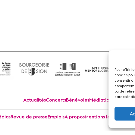
Flûte
Pour offrir 
cookies pou
consentir à
comportemen
ou de retire
caractéristi
Actualités
Concerts
Bénévoles
Médiation
Ac
dias
Revue de presse
Emplois
A propos
Mentions légales
Cont