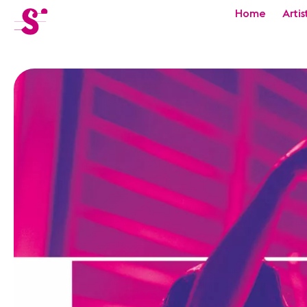
cat-festi
Home
Artis
Sion
Festival
Actualités
Concerts
Bénévoles