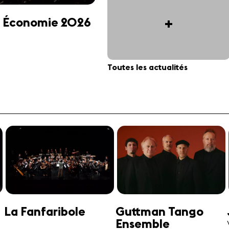
+
 et Économie 2026
Toutes les actualités
Jonathan Swensen
José-Daniel
Castellon
Violoncelle