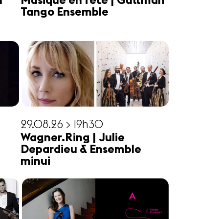
n
Musique en fête | Guttman
Tango Ensemble
29.08.26 > 19h30
Wagner.Ring | Julie
Depardieu & Ensemble
minui