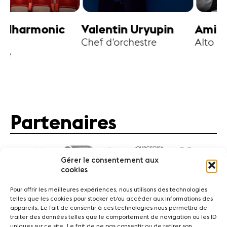
harmonic
Valentin Uryupin
Amihai G
Chef d'orchestre
Alto
Partenaires
Gérer le consentement aux
cookies
Pour offrir les meilleures expériences, nous utilisons des technologies
telles que les cookies pour stocker et/ou accéder aux informations des
appareils. Le fait de consentir à ces technologies nous permettra de
traiter des données telles que le comportement de navigation ou les ID
Actualités
Concerts
Bénévoles
Médiation
uniques sur ce site. Le fait de ne pas consentir ou de retirer son