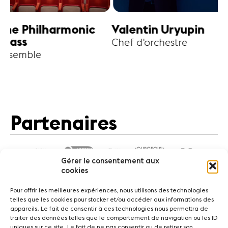
harmonic
Valentin Uryupin
Amihai G
Chef d'orchestre
Alto
Partenaires
Gérer le consentement aux
cookies
Pour offrir les meilleures expériences, nous utilisons des technologies
telles que les cookies pour stocker et/ou accéder aux informations des
appareils. Le fait de consentir à ces technologies nous permettra de
traiter des données telles que le comportement de navigation ou les ID
Actualités
Concerts
Bénévoles
Médiation
uniques sur ce site. Le fait de ne pas consentir ou de retirer son