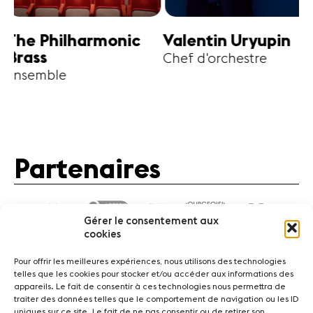
harmonic
Valentin Uryupin
Amihai G
Chef d'orchestre
Alto
Partenaires
Gérer le consentement aux
cookies
Pour offrir les meilleures expériences, nous utilisons des technologies
telles que les cookies pour stocker et/ou accéder aux informations des
appareils. Le fait de consentir à ces technologies nous permettra de
traiter des données telles que le comportement de navigation ou les ID
Actualités
Concerts
Bénévoles
Médiation
uniques sur ce site. Le fait de ne pas consentir ou de retirer son