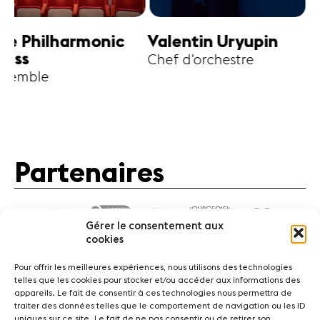
harmonic
Valentin Uryupin
Amihai G
Chef d'orchestre
Alto
Partenaires
Gérer le consentement aux
cookies
Pour offrir les meilleures expériences, nous utilisons des technologies
telles que les cookies pour stocker et/ou accéder aux informations des
appareils. Le fait de consentir à ces technologies nous permettra de
traiter des données telles que le comportement de navigation ou les ID
Actualités
Concerts
Bénévoles
Médiation
uniques sur ce site. Le fait de ne pas consentir ou de retirer son