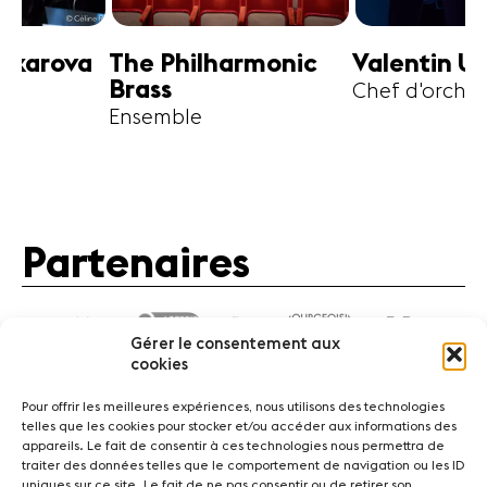
harmonic
Valentin Uryupin
Amihai G
Chef d'orchestre
Alto
Partenaires
Gérer le consentement aux
cookies
Pour offrir les meilleures expériences, nous utilisons des technologies
telles que les cookies pour stocker et/ou accéder aux informations des
appareils. Le fait de consentir à ces technologies nous permettra de
traiter des données telles que le comportement de navigation ou les ID
Actualités
Concerts
Bénévoles
Médiation
uniques sur ce site. Le fait de ne pas consentir ou de retirer son