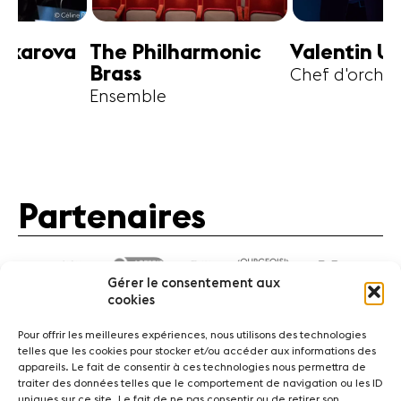
harmonic
Valentin Uryupin
Amihai G
Chef d'orchestre
Alto
Partenaires
Gérer le consentement aux
cookies
Pour offrir les meilleures expériences, nous utilisons des technologies
telles que les cookies pour stocker et/ou accéder aux informations des
appareils. Le fait de consentir à ces technologies nous permettra de
traiter des données telles que le comportement de navigation ou les ID
Actualités
Concerts
Bénévoles
Médiation
uniques sur ce site. Le fait de ne pas consentir ou de retirer son