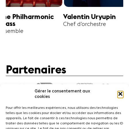
harmonic
Valentin Uryupin
Amihai G
Chef d'orchestre
Alto
Partenaires
Gérer le consentement aux
cookies
Pour offrir les meilleures expériences, nous utilisons des technologies
telles que les cookies pour stocker et/ou accéder aux informations des
appareils. Le fait de consentir à ces technologies nous permettra de
traiter des données telles que le comportement de navigation ou les ID
Actualités
Concerts
Bénévoles
Médiation
uniques sur ce site. Le fait de ne pas consentir ou de retirer son