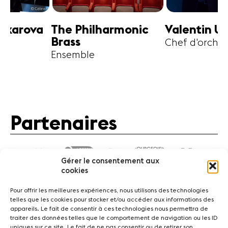
harmonic
Valentin Uryupin
Amihai G
Chef d'orchestre
Alto
Partenaires
Gérer le consentement aux
cookies
Pour offrir les meilleures expériences, nous utilisons des technologies
telles que les cookies pour stocker et/ou accéder aux informations des
appareils. Le fait de consentir à ces technologies nous permettra de
traiter des données telles que le comportement de navigation ou les ID
Actualités
Concerts
Bénévoles
Médiation
uniques sur ce site. Le fait de ne pas consentir ou de retirer son