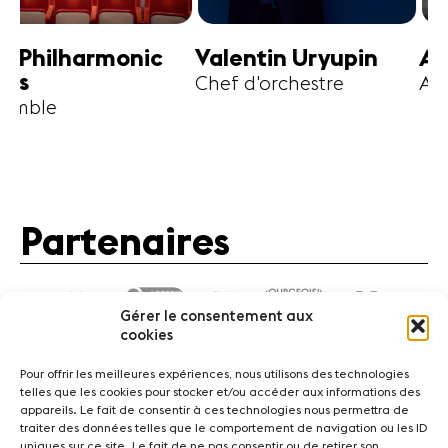
harmonic
Valentin Uryupin
Amihai G
Chef d'orchestre
Alto
Partenaires
Gérer le consentement aux
cookies
Pour offrir les meilleures expériences, nous utilisons des technologies
telles que les cookies pour stocker et/ou accéder aux informations des
appareils. Le fait de consentir à ces technologies nous permettra de
traiter des données telles que le comportement de navigation ou les ID
Actualités
Concerts
Bénévoles
Médiation
uniques sur ce site. Le fait de ne pas consentir ou de retirer son