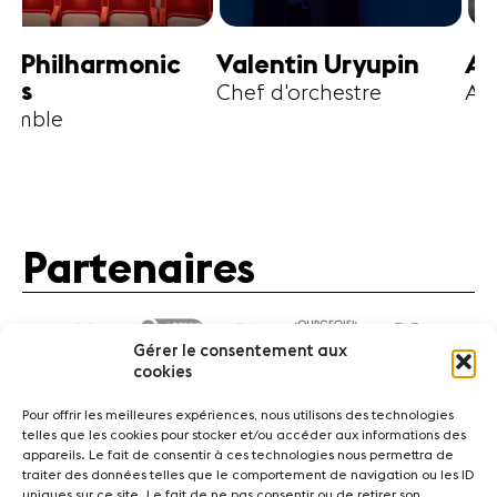
harmonic
Valentin Uryupin
Amihai G
Chef d'orchestre
Alto
Partenaires
Gérer le consentement aux
cookies
Pour offrir les meilleures expériences, nous utilisons des technologies
telles que les cookies pour stocker et/ou accéder aux informations des
appareils. Le fait de consentir à ces technologies nous permettra de
traiter des données telles que le comportement de navigation ou les ID
Actualités
Concerts
Bénévoles
Médiation
uniques sur ce site. Le fait de ne pas consentir ou de retirer son